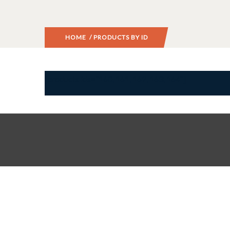
HOME
/ PRODUCTS BY ID
[products ids=”160, 161, 162, 163, 164″]