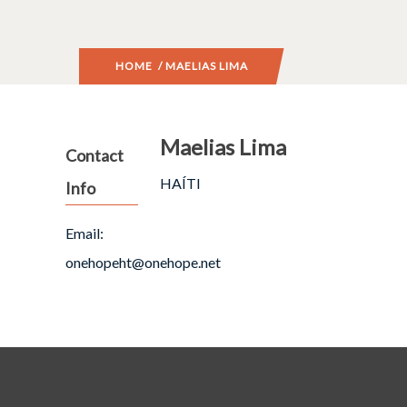
HOME
/ MAELIAS LIMA
Maelias Lima
Contact
HAÍTI
Info
Email:
onehopeht@onehope.net